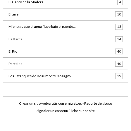
El Canto de la Madera
4
El aire
10
Mientras que el agua fluye bajo el puente...
13
La Barca
14
El Río
40
Pasteles
40
Los Estanques de Beaumont/Crosagny
19
Crear un sitio web gratis
con emiweb.es -
Reporte de abuso
Signaler un contenu illicite sur ce site