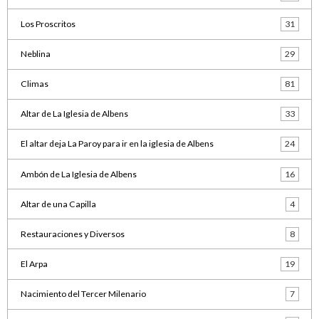
Los Proscritos
31
Neblina
29
Climas
81
Altar de La Iglesia de Albens
33
El altar deja La Paroy para ir en la iglesia de Albens
24
Ambón de La Iglesia de Albens
16
Altar de una Capilla
4
Restauraciones y Diversos
8
El Arpa
19
Nacimiento del Tercer Milenario
7