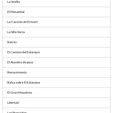
La Vuelta
El Manantial
La Canción de Prévert
La Silla Vacía
Raíces
El Camino del Estanque
El Alambre de púas
Renacimiento
Balsa sobre El Estanque
El Gran Meaulnes
Libertad
Los Proscritos