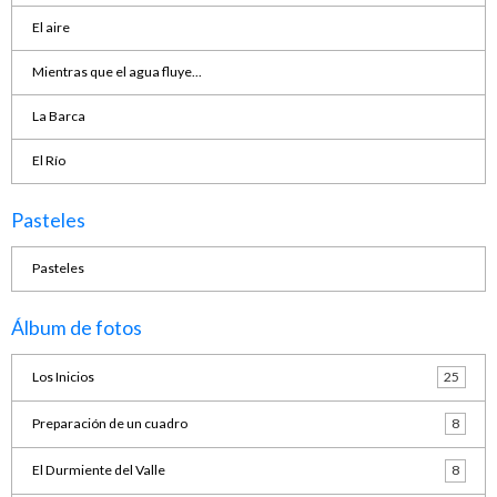
El aire
Mientras que el agua fluye...
La Barca
El Río
Pasteles
Pasteles
Álbum de fotos
Los Inicios
25
Preparación de un cuadro
8
El Durmiente del Valle
8