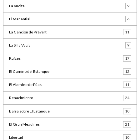
La Vuelta
9
El Manantial
6
La Canción de Prévert
11
La Silla Vacía
9
Raíces
17
El Camino del Estanque
12
El Alambre de Púas
11
Renacimiento
24
Balsa sobre El Estanque
10
El Gran Meaulnes
21
Libertad
10