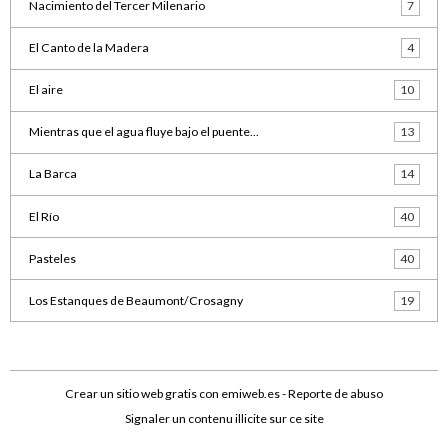
Nacimiento del Tercer Milenario
7
El Canto de la Madera
4
El aire
10
Mientras que el agua fluye bajo el puente...
13
La Barca
14
El Río
40
Pasteles
40
Los Estanques de Beaumont/Crosagny
19
Crear un sitio web gratis
con emiweb.es -
Reporte de abuso
Signaler un contenu illicite sur ce site