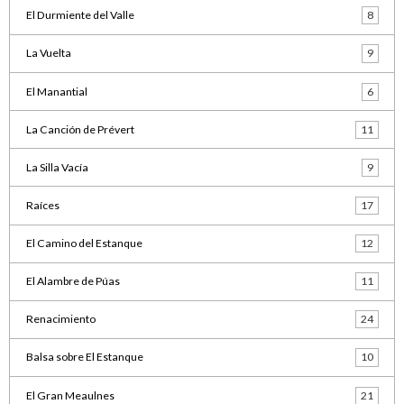
El Durmiente del Valle
8
La Vuelta
9
El Manantial
6
La Canción de Prévert
11
La Silla Vacía
9
Raíces
17
El Camino del Estanque
12
El Alambre de Púas
11
Renacimiento
24
Balsa sobre El Estanque
10
El Gran Meaulnes
21