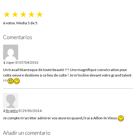
★
★
★
★
★
6
votos. Media
5
de 5.
Comentarios
1
Joper
El 07/04/2015
Un travail titanesque de toute beauté !!! Une magnifique consécration pour
cette oeuvre destinée à ce lieu de culte ! Je m'incline devant votre grand talent
!!!
2
Brigitte
El 29/05/2014
Je compte m'arrêter admirer vos œuvres quand j'irai à Aillon-le Vieux.
Añadir un comentario