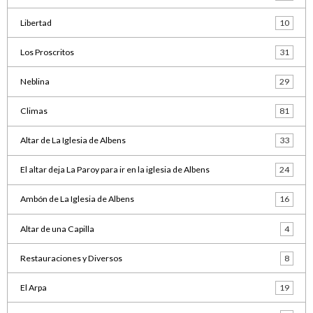
Libertad
10
Los Proscritos
31
Neblina
29
Climas
81
Altar de La Iglesia de Albens
33
El altar deja La Paroy para ir en la iglesia de Albens
24
Ambón de La Iglesia de Albens
16
Altar de una Capilla
4
Restauraciones y Diversos
8
El Arpa
19