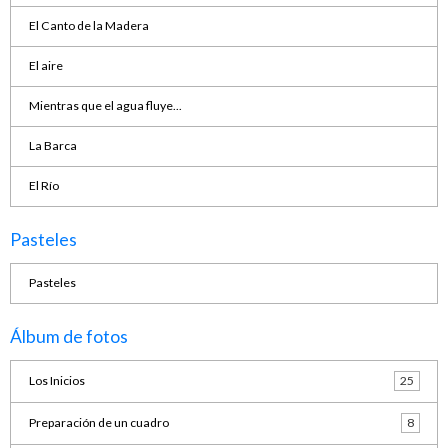
El Canto de la Madera
El aire
Mientras que el agua fluye...
La Barca
El Río
Pasteles
Pasteles
Álbum de fotos
Los Inicios
25
Preparación de un cuadro
8