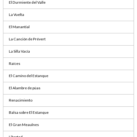
El Durmiente del Valle
La Vuelta
El Manantial
La Canción de Prévert
La Silla Vacía
Raíces
El Camino del Estanque
El Alambre de púas
Renacimiento
Balsa sobre El Estanque
El Gran Meaulnes
Libertad