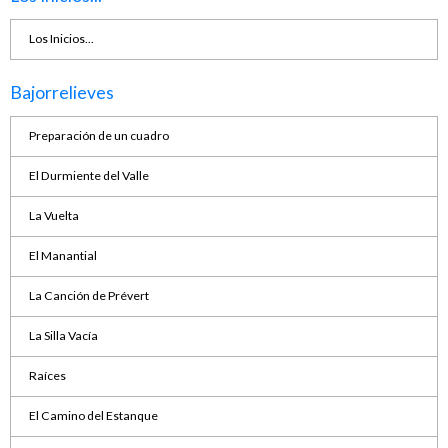
Los Inicios...
Bajorrelieves
Preparación de un cuadro
El Durmiente del Valle
La Vuelta
El Manantial
La Canción de Prévert
La Silla Vacía
Raíces
El Camino del Estanque