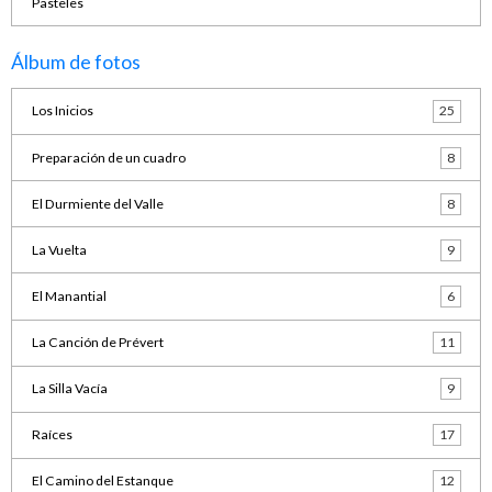
Pasteles
Álbum de fotos
Los Inicios
25
Preparación de un cuadro
8
El Durmiente del Valle
8
La Vuelta
9
El Manantial
6
La Canción de Prévert
11
La Silla Vacía
9
Raíces
17
El Camino del Estanque
12