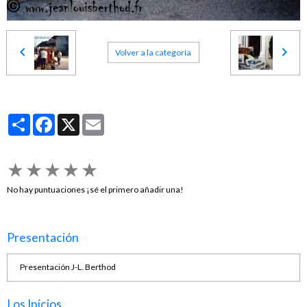
Volver a la categoría
Partager
Facebook
X
Email
★
★
★
★
★
No hay puntuaciones ¡sé el primero añadir una!
Presentación
Presentación J-L. Berthod
Los Inicios...