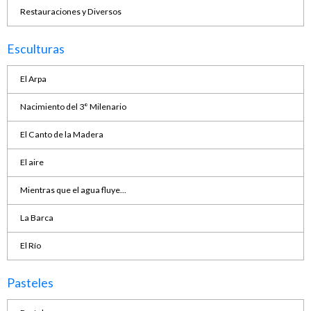
Restauraciones y Diversos
Esculturas
El Arpa
Nacimiento del 3° Milenario
El Canto de la Madera
El aire
Mientras que el agua fluye...
La Barca
El Río
Pasteles