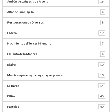
Ambón de La Iglesia de Albens
16
Altar de una Capilla
4
Restauraciones y Diversos
8
El Arpa
19
Nacimiento del Tercer Milenario
7
El Canto de la Madera
4
El aire
10
Mientras que el agua fluye bajo el puente...
13
La Barca
14
El Río
40
Pasteles
40