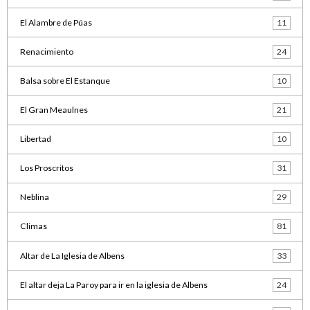
El Alambre de Púas
11
Renacimiento
24
Balsa sobre El Estanque
10
El Gran Meaulnes
21
Libertad
10
Los Proscritos
31
Neblina
29
Climas
81
Altar de La Iglesia de Albens
33
El altar deja La Paroy para ir en la iglesia de Albens
24