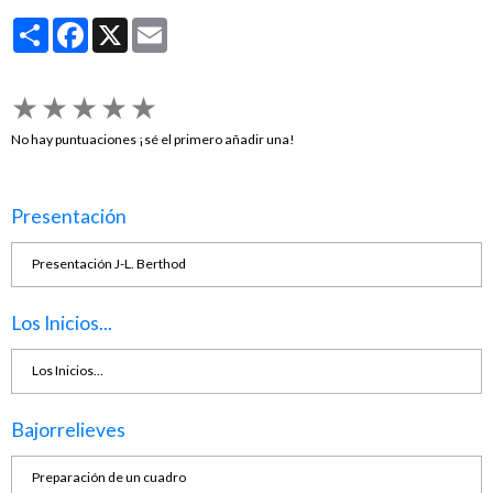
Partager
Facebook
X
Email
★
★
★
★
★
No hay puntuaciones ¡sé el primero añadir una!
Presentación
Presentación J-L. Berthod
Los Inicios...
Los Inicios...
Bajorrelieves
Preparación de un cuadro