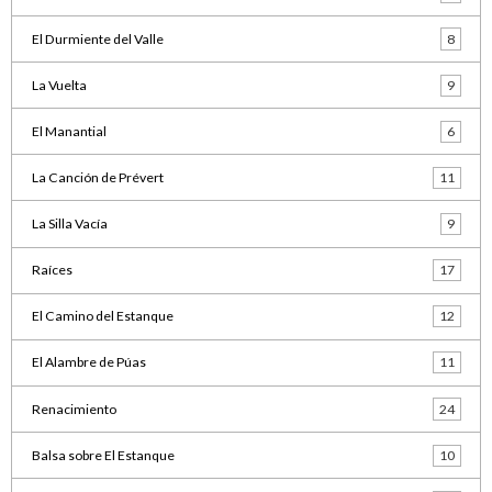
El Durmiente del Valle
8
La Vuelta
9
El Manantial
6
La Canción de Prévert
11
La Silla Vacía
9
Raíces
17
El Camino del Estanque
12
El Alambre de Púas
11
Renacimiento
24
Balsa sobre El Estanque
10