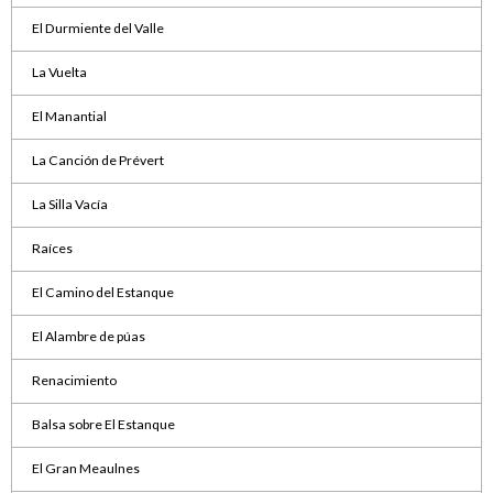
El Durmiente del Valle
La Vuelta
El Manantial
La Canción de Prévert
La Silla Vacía
Raíces
El Camino del Estanque
El Alambre de púas
Renacimiento
Balsa sobre El Estanque
El Gran Meaulnes