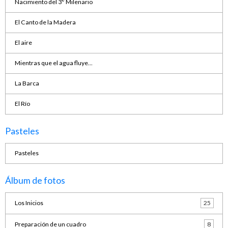
Nacimiento del 3° Milenario
El Canto de la Madera
El aire
Mientras que el agua fluye...
La Barca
El Río
Pasteles
Pasteles
Álbum de fotos
Los Inicios
25
Preparación de un cuadro
8