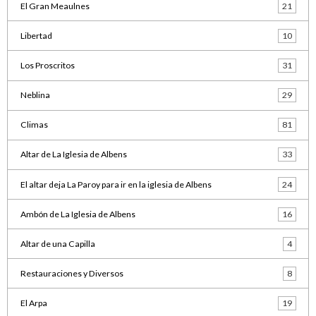
El Gran Meaulnes
21
Libertad
10
Los Proscritos
31
Neblina
29
Climas
81
Altar de La Iglesia de Albens
33
El altar deja La Paroy para ir en la iglesia de Albens
24
Ambón de La Iglesia de Albens
16
Altar de una Capilla
4
Restauraciones y Diversos
8
El Arpa
19