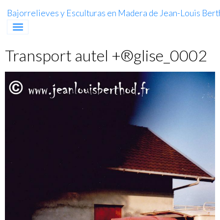
Bajorrelieves y Esculturas en Madera de Jean-Louis Berth
Transport autel +®glise_0002