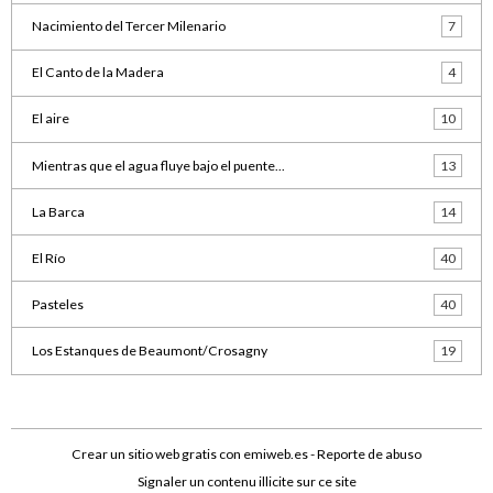
Nacimiento del Tercer Milenario
7
El Canto de la Madera
4
El aire
10
Mientras que el agua fluye bajo el puente...
13
La Barca
14
El Río
40
Pasteles
40
Los Estanques de Beaumont/Crosagny
19
Crear un sitio web gratis
con emiweb.es -
Reporte de abuso
Signaler un contenu illicite sur ce site