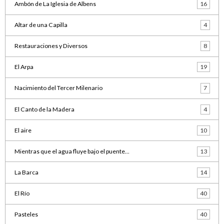
Ambón de La Iglesia de Albens
16
Altar de una Capilla
4
Restauraciones y Diversos
8
El Arpa
19
Nacimiento del Tercer Milenario
7
El Canto de la Madera
4
El aire
10
Mientras que el agua fluye bajo el puente...
13
La Barca
14
El Río
40
Pasteles
40