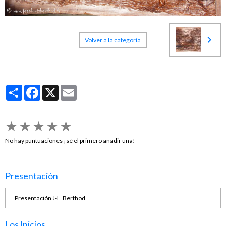
Volver a la categoría
Partager
Facebook
X
Email
★
★
★
★
★
No hay puntuaciones ¡sé el primero añadir una!
Presentación
Presentación J-L. Berthod
Los Inicios...