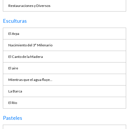
Restauraciones y Diversos
Esculturas
El Arpa
Nacimiento del 3° Milenario
El Canto de la Madera
El aire
Mientras que el agua fluye...
La Barca
El Río
Pasteles