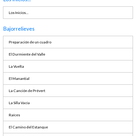
Los Inicios...
Bajorrelieves
Preparación de un cuadro
El Durmiente del Valle
La Vuelta
El Manantial
La Canción de Prévert
La Silla Vacía
Raíces
El Camino del Estanque