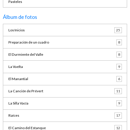
Pasteles
Álbum de fotos
Los Inicios
25
Preparación de un cuadro
8
El Durmiente del Valle
8
La Vuelta
9
El Manantial
6
La Canción de Prévert
11
La Silla Vacía
9
Raíces
17
El Camino del Estanque
12