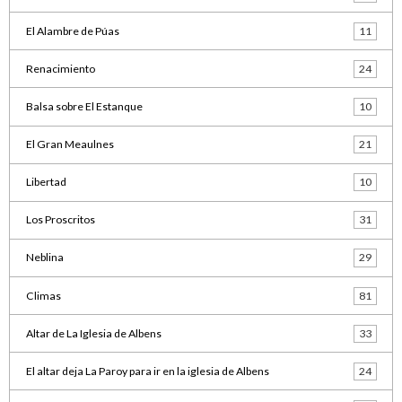
El Alambre de Púas
11
Renacimiento
24
Balsa sobre El Estanque
10
El Gran Meaulnes
21
Libertad
10
Los Proscritos
31
Neblina
29
Climas
81
Altar de La Iglesia de Albens
33
El altar deja La Paroy para ir en la iglesia de Albens
24