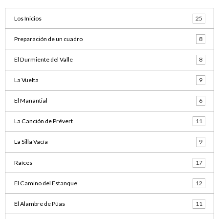
Los Inicios
25
Preparación de un cuadro
8
El Durmiente del Valle
8
La Vuelta
9
El Manantial
6
La Canción de Prévert
11
La Silla Vacía
9
Raíces
17
El Camino del Estanque
12
El Alambre de Púas
11