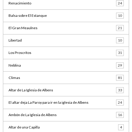
Renacimiento
24
Balsa sobre El Estanque
10
El Gran Meaulnes
21
Libertad
10
Los Proscritos
31
Neblina
29
Climas
81
Altar de La Iglesia de Albens
33
El altar deja La Paroy para ir en la iglesia de Albens
24
Ambón de La Iglesia de Albens
16
Altar de una Capilla
4