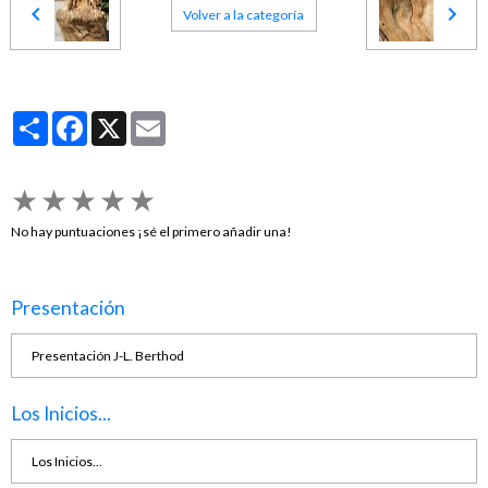
Volver a la categoría
Partager
Facebook
X
Email
★
★
★
★
★
No hay puntuaciones ¡sé el primero añadir una!
Presentación
Presentación J-L. Berthod
Los Inicios...
Los Inicios...