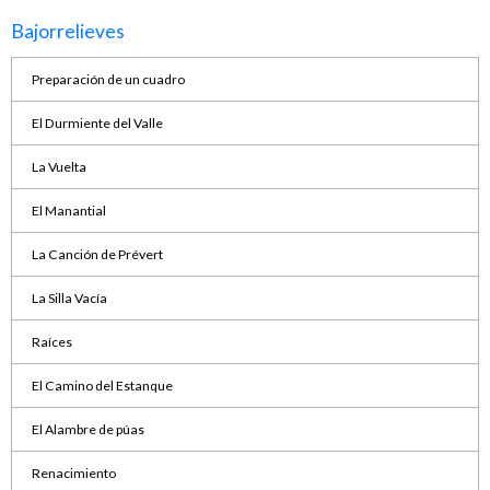
Bajorrelieves
Preparación de un cuadro
El Durmiente del Valle
La Vuelta
El Manantial
La Canción de Prévert
La Silla Vacía
Raíces
El Camino del Estanque
El Alambre de púas
Renacimiento