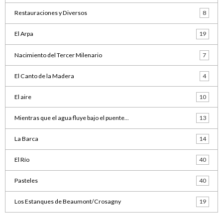
Restauraciones y Diversos
8
El Arpa
19
Nacimiento del Tercer Milenario
7
El Canto de la Madera
4
El aire
10
Mientras que el agua fluye bajo el puente...
13
La Barca
14
El Río
40
Pasteles
40
Los Estanques de Beaumont/Crosagny
19