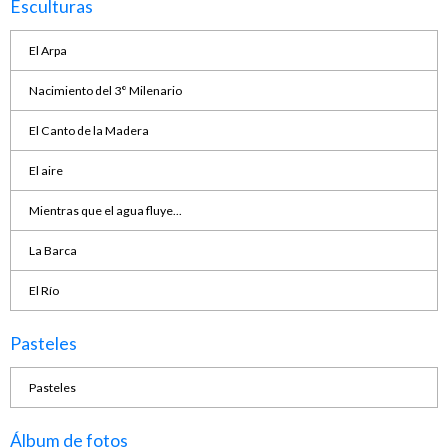
Esculturas
El Arpa
Nacimiento del 3° Milenario
El Canto de la Madera
El aire
Mientras que el agua fluye...
La Barca
El Río
Pasteles
Pasteles
Álbum de fotos