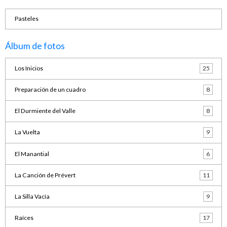
Pasteles
Álbum de fotos
Los Inicios
25
Preparación de un cuadro
8
El Durmiente del Valle
8
La Vuelta
9
El Manantial
6
La Canción de Prévert
11
La Silla Vacía
9
Raíces
17