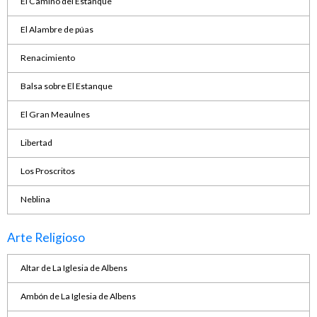
El Camino del Estanque
El Alambre de púas
Renacimiento
Balsa sobre El Estanque
El Gran Meaulnes
Libertad
Los Proscritos
Neblina
Arte Religioso
Altar de La Iglesia de Albens
Ambón de La Iglesia de Albens