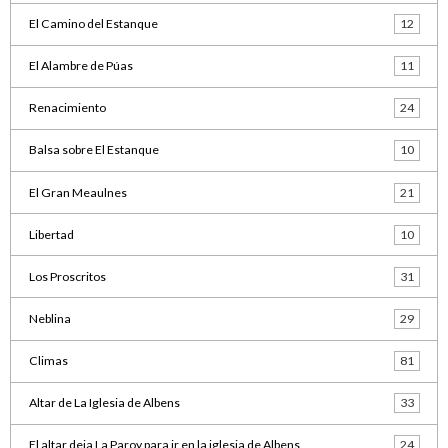
El Camino del Estanque
12
El Alambre de Púas
11
Renacimiento
24
Balsa sobre El Estanque
10
El Gran Meaulnes
21
Libertad
10
Los Proscritos
31
Neblina
29
Climas
81
Altar de La Iglesia de Albens
33
El altar deja La Paroy para ir en la iglesia de Albens
24