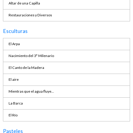
Altar de una Capilla
Restauraciones y Diversos
Esculturas
El Arpa
Nacimiento del 3° Milenario
El Canto de la Madera
El aire
Mientras que el agua fluye...
La Barca
El Río
Pasteles