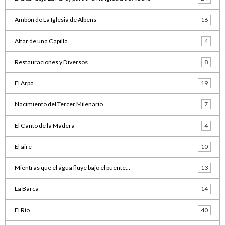
Ambón de La Iglesia de Albens
16
Altar de una Capilla
4
Restauraciones y Diversos
8
El Arpa
19
Nacimiento del Tercer Milenario
7
El Canto de la Madera
4
El aire
10
Mientras que el agua fluye bajo el puente...
13
La Barca
14
El Río
40