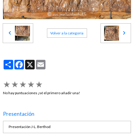
Volver a la categoría
Partager
Facebook
X
Email
★
★
★
★
★
No hay puntuaciones ¡sé el primero añadir una!
Presentación
Presentación J-L. Berthod