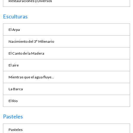
Restauraciones y Diversos
Esculturas
El Arpa
Nacimiento del 3° Milenario
El Canto de la Madera
El aire
Mientras que el agua fluye...
La Barca
El Río
Pasteles
Pasteles