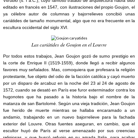
Vitrubio (s. I a.C.), cuyo famoso tratado de arquitectura había sido
editado en francés en 1547, con ilustraciones del
propio Goujon, el
ya célebre autor de columnas y bajorrelieves concibió unas
cariátides de tamaño monumental, algo que no era frecuente en la
escultura occidental del siglo XVI.
Las cariátides
de Goujon en el Louvre
Por todos estos trabajos, Jean Goujon gozó de sumo prestigio en
la corte de Enrique II (1519-1559), donde llegó a recibir algunos
favores muy señalados. Mas, comoquiera que profesara la religión
protestante, fue objeto del odio de la facción católica y cayó muerto
por un disparo de arcabuz en la noche del 23 al 24 de agosto de
1572, cuando se desató en París ese furor exterminador contra los
hugonotes que ha pasado a la historia bajo el nombre de la
matanza de san Bartolomé. Según una vieja tradición, Jean Goujon
fue herido de muerte mientras se hallaba encaramado a un
andamio, trabajando en un nuevo bajorrelieve para la fachada
exterior del Louvre. Otras fuentes aseguran, en cambio, que el
escultor huyó de París al verse amenazado por sus creencias
religiosas, y que buscó refugio en su amada Italia, para acabar