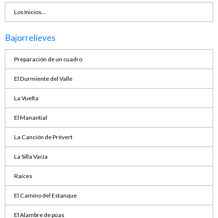
Los Inicios...
Bajorrelieves
Preparación de un cuadro
El Durmiente del Valle
La Vuelta
El Manantial
La Canción de Prévert
La Silla Vacía
Raíces
El Camino del Estanque
El Alambre de púas