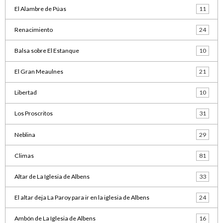
El Alambre de Púas
11
Renacimiento
24
Balsa sobre El Estanque
10
El Gran Meaulnes
21
Libertad
10
Los Proscritos
31
Neblina
29
Climas
81
Altar de La Iglesia de Albens
33
El altar deja La Paroy para ir en la iglesia de Albens
24
Ambón de La Iglesia de Albens
16