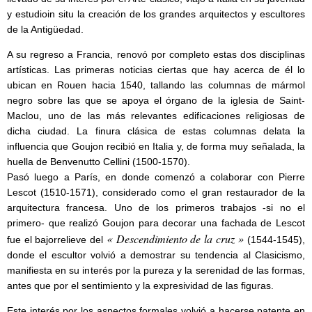
y estudioin situ la creación de los grandes arquitectos y escultores
de la Antigüedad.
A su regreso a Francia, renovó por completo estas dos disciplinas
artísticas. Las primeras noticias ciertas que hay acerca de él lo
ubican en Rouen hacia 1540, tallando las columnas de mármol
negro sobre las que se apoya el órgano de la iglesia de Saint-
Maclou, uno de las más relevantes edificaciones religiosas de
dicha ciudad. La finura clásica de estas columnas delata la
influencia que Goujon recibió en Italia y, de forma muy señalada, la
huella de Benvenutto Cellini (1500-1570).
Pasó luego a París, en donde comenzó a colaborar con Pierre
Lescot (1510-1571), considerado como el gran restaurador de la
arquitectura francesa. Uno de los primeros trabajos -si no el
primero- que realizó Goujon para decorar una fachada de Lescot
« Descendimiento de la cruz »
fue el bajorrelieve del
(1544-1545),
donde el escultor volvió a demostrar su tendencia al Clasicismo,
manifiesta en su interés por la pureza y la serenidad de las formas,
antes que por el sentimiento y la expresividad de las figuras.
Este interés por los aspectos formales volvió a hacerse patente en