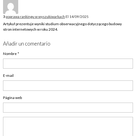
3
poprawa rankingu w wyszukiwarkach
El 14/09/2025
Artykuł prezentuje wyniki studium obserwacyjnego dotyczącego budowy
stron internetowych w roku 2024.
Añadir un comentario
Nombre
E-mail
Página web