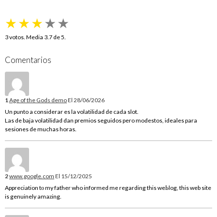
★
★
★
★
★
3
votos. Media
3.7
de 5.
Comentarios
1
Age of the Gods demo
El 28/06/2026
Un punto a considerar es la volatilidad de cada slot.
Las de baja volatilidad dan premios seguidos pero modestos, ideales para
sesiones de muchas horas.
2
www.google.com
El 15/12/2025
Appreciation tο my father who informed me regarding this weЬlog, this web site
is genuinely amaᴢing.