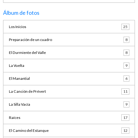
Álbum de fotos
Los Inicios
25
Preparación de un cuadro
8
El Durmiente del Valle
8
La Vuelta
9
El Manantial
6
La Canción de Prévert
11
La Silla Vacía
9
Raíces
17
El Camino del Estanque
12