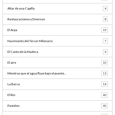
Altar de una Capilla
4
Restauraciones y Diversos
8
El Arpa
19
Nacimiento del Tercer Milenario
7
El Canto de la Madera
4
El aire
10
Mientras que el agua fluye bajo el puente...
13
La Barca
14
El Río
40
Pasteles
40