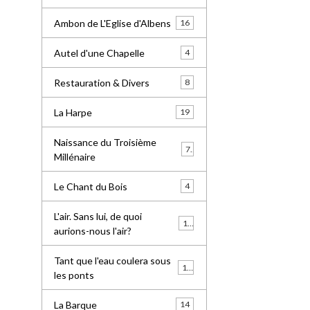
Ambon de L'Eglise d'Albens
16
Autel d'une Chapelle
4
Restauration & Divers
8
La Harpe
19
Naissance du Troisième
7
Millénaire
Le Chant du Bois
4
L'air. Sans lui, de quoi
10
aurions-nous l'air?
Tant que l'eau coulera sous
13
les ponts
La Barque
14