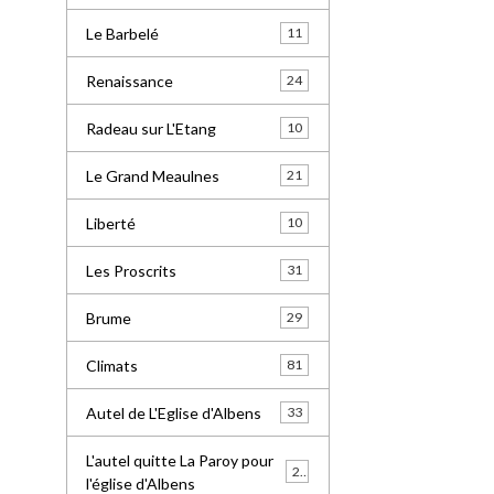
Le Barbelé
11
Renaissance
24
Radeau sur L'Etang
10
Le Grand Meaulnes
21
Liberté
10
Les Proscrits
31
Brume
29
Climats
81
Autel de L'Eglise d'Albens
33
L'autel quitte La Paroy pour
24
l'église d'Albens