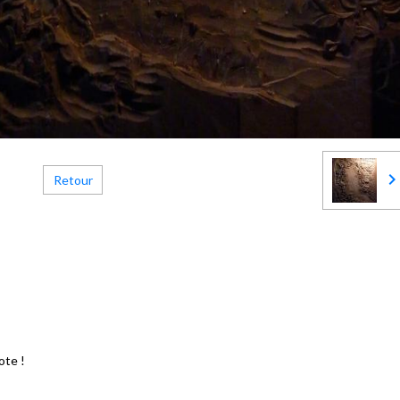
Retour
ote !