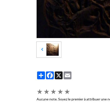
Partager
Facebook
X
Email
★
★
★
★
★
Aucune note. Soyez le premier à attribuer une n