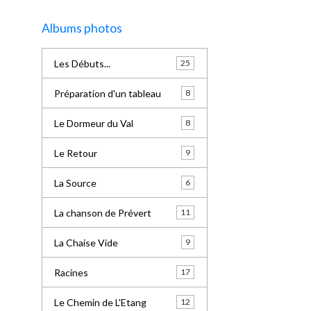
Albums photos
Les Débuts...
25
Préparation d'un tableau
8
Le Dormeur du Val
8
Le Retour
9
La Source
6
La chanson de Prévert
11
La Chaise Vide
9
Racines
17
Le Chemin de L'Etang
12