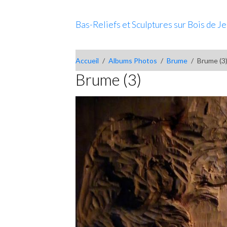
Bas-Reliefs et Sculptures sur Bois de J
Accueil
Albums Photos
Brume
Brume (3
Brume (3)