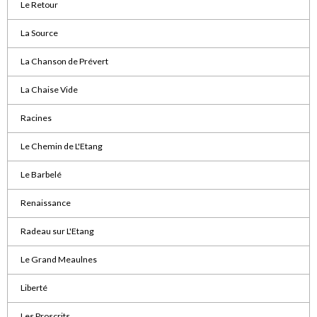
Le Retour
La Source
La Chanson de Prévert
La Chaise Vide
Racines
Le Chemin de L'Etang
Le Barbelé
Renaissance
Radeau sur L'Etang
Le Grand Meaulnes
Liberté
Les Proscrits