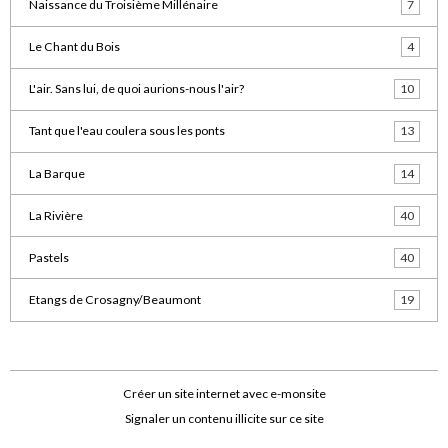
Naissance du Troisième Millénaire
7
Le Chant du Bois
4
L'air. Sans lui, de quoi aurions-nous l'air?
10
Tant que l'eau coulera sous les ponts
13
La Barque
14
La Rivière
40
Pastels
40
Etangs de Crosagny/Beaumont
19
Créer un site internet avec e-monsite
Signaler un contenu illicite sur ce site