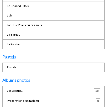
Le Chant du Bois
L'air
Tant que l'eau coulera sous...
La Barque
La Rivière
Pastels
Pastels
Albums photos
Les Débuts...
25
Préparation d'un tableau
8