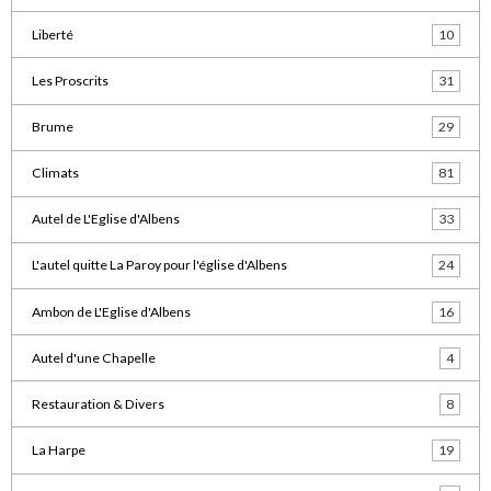
Liberté
10
Les Proscrits
31
Brume
29
Climats
81
Autel de L'Eglise d'Albens
33
L'autel quitte La Paroy pour l'église d'Albens
24
Ambon de L'Eglise d'Albens
16
Autel d'une Chapelle
4
Restauration & Divers
8
La Harpe
19