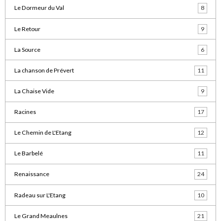
Le Dormeur du Val
8
Le Retour
9
La Source
6
La chanson de Prévert
11
La Chaise Vide
9
Racines
17
Le Chemin de L'Etang
12
Le Barbelé
11
Renaissance
24
Radeau sur L'Etang
10
Le Grand Meaulnes
21