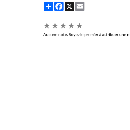
Partager
Facebook
X
Email
★
★
★
★
★
Aucune note. Soyez le premier à attribuer une n