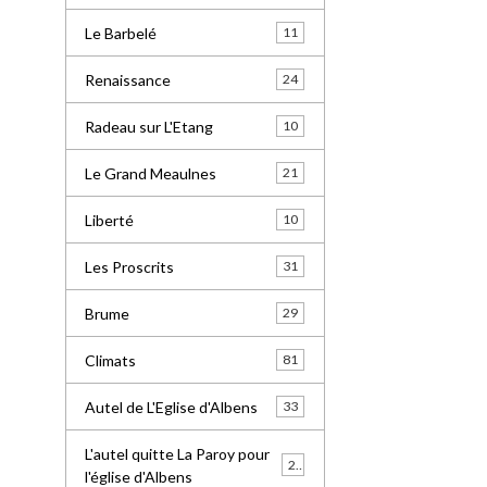
Le Barbelé
11
Renaissance
24
Radeau sur L'Etang
10
Le Grand Meaulnes
21
Liberté
10
Les Proscrits
31
Brume
29
Climats
81
Autel de L'Eglise d'Albens
33
L'autel quitte La Paroy pour
24
l'église d'Albens