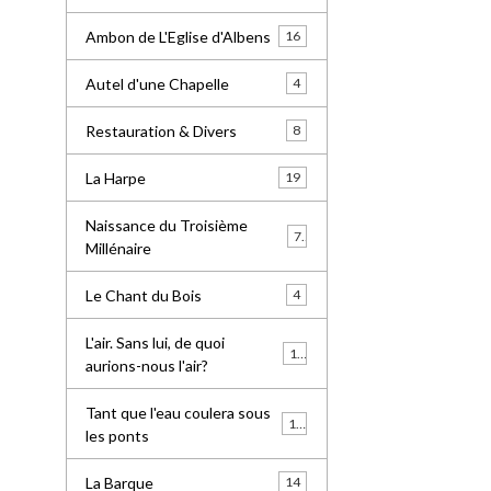
Ambon de L'Eglise d'Albens
16
Autel d'une Chapelle
4
Restauration & Divers
8
La Harpe
19
Naissance du Troisième
7
Millénaire
Le Chant du Bois
4
L'air. Sans lui, de quoi
10
aurions-nous l'air?
Tant que l'eau coulera sous
13
les ponts
La Barque
14