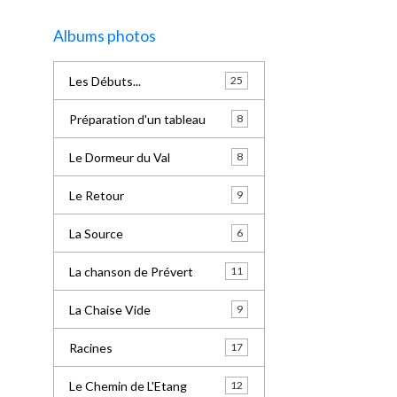
Albums photos
Les Débuts...
25
Préparation d'un tableau
8
Le Dormeur du Val
8
Le Retour
9
La Source
6
La chanson de Prévert
11
La Chaise Vide
9
Racines
17
Le Chemin de L'Etang
12