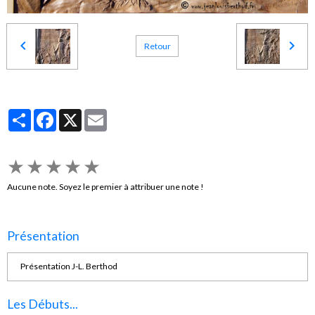
Retour
Partager
Facebook
X
Email
★
★
★
★
★
Aucune note. Soyez le premier à attribuer une note !
Présentation
Présentation J-L. Berthod
Les Débuts...