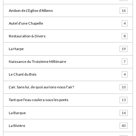
Ambon de L'Eglise d'Albens
16
Autel d'une Chapelle
4
Restauration & Divers
8
La Harpe
19
Naissance du Troisième Millénaire
7
Le Chant du Bois
4
L'air. Sans lui, de quoi aurions-nous l'air?
10
Tant que l'eau coulera sous les ponts
13
La Barque
14
La Rivière
40