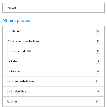
Pastels
Albums photos
Les Débuts...
25
Préparation d'un tableau
8
Le Dormeur du Val
8
Le Retour
9
La Source
6
La chanson de Prévert
11
La Chaise Vide
9
Racines
17