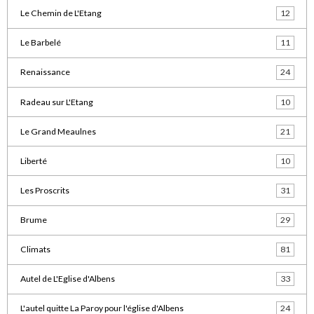
Le Chemin de L'Etang
12
Le Barbelé
11
Renaissance
24
Radeau sur L'Etang
10
Le Grand Meaulnes
21
Liberté
10
Les Proscrits
31
Brume
29
Climats
81
Autel de L'Eglise d'Albens
33
L'autel quitte La Paroy pour l'église d'Albens
24