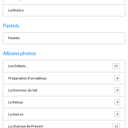
La Rivière
Pastels
Pastels
Albums photos
Les Débuts...
25
Préparation d'un tableau
8
Le Dormeur du Val
8
Le Retour
9
La Source
6
La chanson de Prévert
11