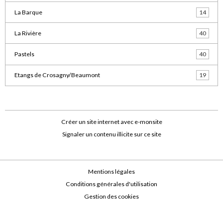
La Barque
14
La Rivière
40
Pastels
40
Etangs de Crosagny/Beaumont
19
Créer un site internet avec e-monsite
Signaler un contenu illicite sur ce site
Mentions légales
Conditions générales d'utilisation
Gestion des cookies