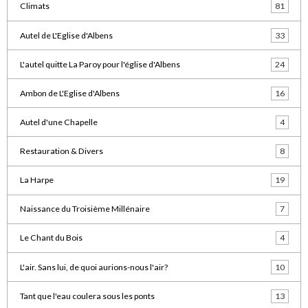
Climats
81
Autel de L'Eglise d'Albens
33
L'autel quitte La Paroy pour l'église d'Albens
24
Ambon de L'Eglise d'Albens
16
Autel d'une Chapelle
4
Restauration & Divers
8
La Harpe
19
Naissance du Troisième Millénaire
7
Le Chant du Bois
4
L'air. Sans lui, de quoi aurions-nous l'air?
10
Tant que l'eau coulera sous les ponts
13