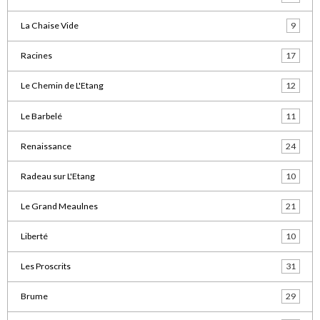
La Chaise Vide
9
Racines
17
Le Chemin de L'Etang
12
Le Barbelé
11
Renaissance
24
Radeau sur L'Etang
10
Le Grand Meaulnes
21
Liberté
10
Les Proscrits
31
Brume
29