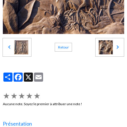
Retour
Partager
Facebook
X
Email
★
★
★
★
★
Aucune note. Soyez le premier à attribuer une note !
Présentation