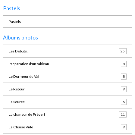
Pastels
Pastels
Albums photos
Les Débuts...
25
Préparation d'un tableau
8
Le Dormeur du Val
8
Le Retour
9
La Source
6
La chanson de Prévert
11
La Chaise Vide
9