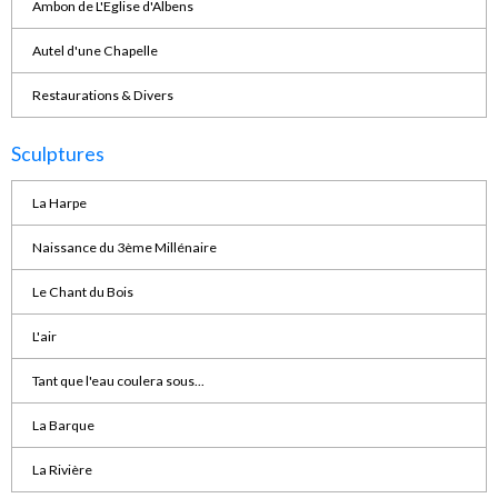
Ambon de L'Eglise d'Albens
Autel d'une Chapelle
Restaurations & Divers
Sculptures
La Harpe
Naissance du 3ème Millénaire
Le Chant du Bois
L'air
Tant que l'eau coulera sous...
La Barque
La Rivière