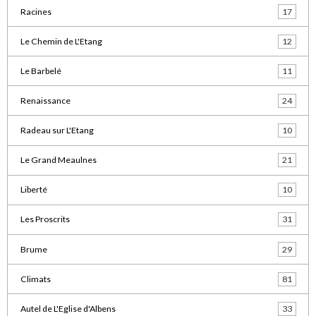
Racines
17
Le Chemin de L'Etang
12
Le Barbelé
11
Renaissance
24
Radeau sur L'Etang
10
Le Grand Meaulnes
21
Liberté
10
Les Proscrits
31
Brume
29
Climats
81
Autel de L'Eglise d'Albens
33