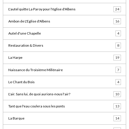
L'autel quitte La Paroy pour l'église d'Albens
24
Ambon de L'Eglise d'Albens
16
Autel d'une Chapelle
4
Restauration & Divers
8
La Harpe
19
Naissance du Troisième Millénaire
7
Le Chant du Bois
4
L'air. Sans lui, de quoi aurions-nous l'air?
10
Tant que l'eau coulera sous les ponts
13
La Barque
14