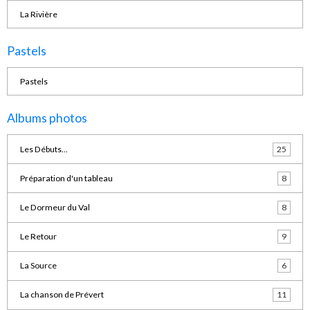
La Rivière
Pastels
Pastels
Albums photos
Les Débuts...
25
Préparation d'un tableau
8
Le Dormeur du Val
8
Le Retour
9
La Source
6
La chanson de Prévert
11