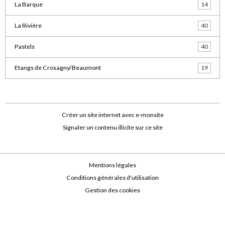
La Barque
14
La Rivière
40
Pastels
40
Etangs de Crosagny/Beaumont
19
Créer un site internet avec e-monsite
Signaler un contenu illicite sur ce site
Mentions légales
Conditions générales d'utilisation
Gestion des cookies