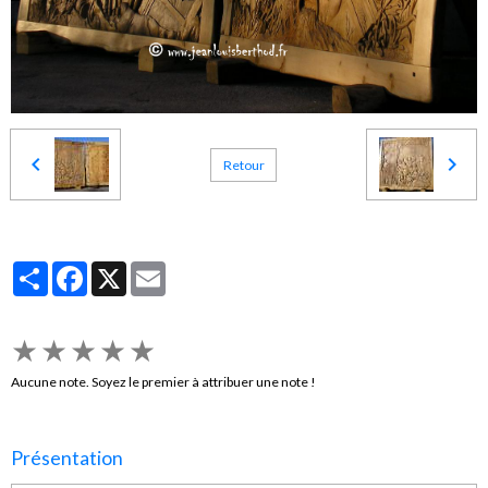
Retour
Partager
Facebook
X
Email
★
★
★
★
★
Aucune note. Soyez le premier à attribuer une note !
Présentation