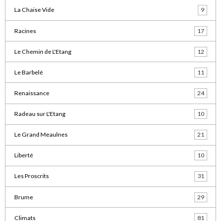
La Chaise Vide
9
Racines
17
Le Chemin de L'Etang
12
Le Barbelé
11
Renaissance
24
Radeau sur L'Etang
10
Le Grand Meaulnes
21
Liberté
10
Les Proscrits
31
Brume
29
Climats
81