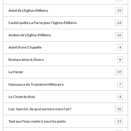
Autel de L'Eglise d'Albens
33
L'autel quitte La Paroy pour l'église d'Albens
24
Ambon de L'Eglise d'Albens
16
Autel d'une Chapelle
4
Restauration & Divers
8
La Harpe
19
Naissance du Troisième Millénaire
7
Le Chant du Bois
4
L'air. Sans lui, de quoi aurions-nous l'air?
10
Tant que l'eau coulera sous les ponts
13