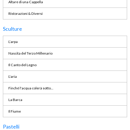
Altare di una Cappella
Ristorazioni & Diversi
Sculture
L’arpa
Nascita del Terzo Millenario
Il Canto del Legno
L'aria
Finché l'acqua colerà sotto...
La Barca
Il Fiume
Pastelli