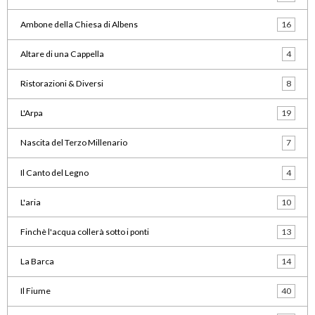
Ambone della Chiesa di Albens
16
Altare di una Cappella
4
Ristorazioni & Diversi
8
L'Arpa
19
Nascita del Terzo Millenario
7
Il Canto del Legno
4
L'aria
10
Finchè l'acqua collerà sotto i ponti
13
La Barca
14
Il Fiume
40