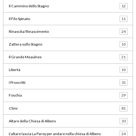
Il Cammino dello Stagno
12
Il Filo Spinato
11
Rinascita/Rinascimento
24
Zattera sullo Stagno
10
Il Grande Meaulnes
21
Libertà
10
I Proscritti
31
Foschia
29
Climi
81
Altare della Chiesa di Albens
33
L'altare lascia La Paroy per andare nella chiesa di Albens
24