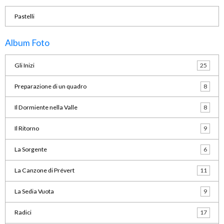
Pastelli
Album Foto
Gli Inizi
25
Preparazione di un quadro
8
Il Dormiente nella Valle
8
Il Ritorno
9
La Sorgente
6
La Canzone di Prévert
11
La Sedia Vuota
9
Radici
17