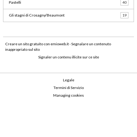
Pastelli
40
Gli stagni di Crosagny/Beaumont
19
Creare un sito gratuito
con emioweb.it -
Segnalare un contenuto
inappropriato sul sito
Signaler un contenu illicite sur ce site
Legale
Termini di Servizio
Managing cookies