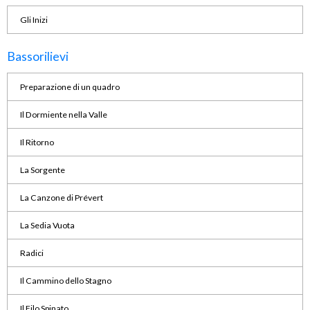
Gli Inizi
Bassorilievi
Preparazione di un quadro
Il Dormiente nella Valle
Il Ritorno
La Sorgente
La Canzone di Prévert
La Sedia Vuota
Radici
Il Cammino dello Stagno
Il Filo Spinato