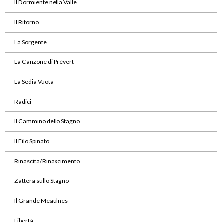
Il Dormiente nella Valle
Il Ritorno
La Sorgente
La Canzone di Prévert
La Sedia Vuota
Radici
Il Cammino dello Stagno
Il Filo Spinato
Rinascita/Rinascimento
Zattera sullo Stagno
Il Grande Meaulnes
Libertà