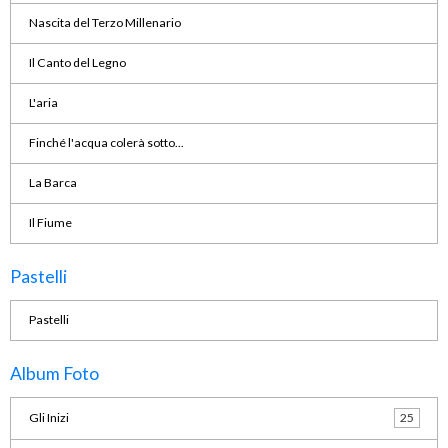
Nascita del Terzo Millenario
Il Canto del Legno
L'aria
Finché l'acqua colerà sotto...
La Barca
Il Fiume
Pastelli
Pastelli
Album Foto
Gli Inizi
25