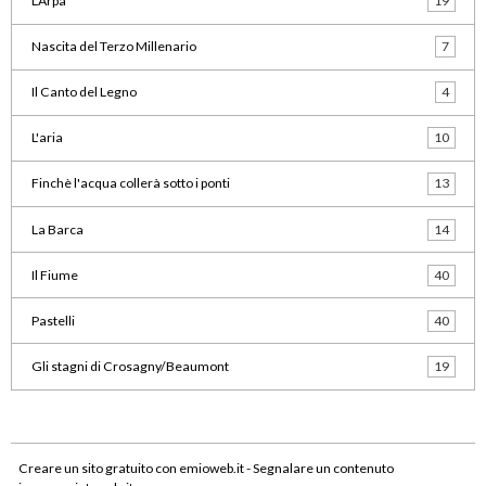
L'Arpa
19
Nascita del Terzo Millenario
7
Il Canto del Legno
4
L'aria
10
Finchè l'acqua collerà sotto i ponti
13
La Barca
14
Il Fiume
40
Pastelli
40
Gli stagni di Crosagny/Beaumont
19
Creare un sito gratuito
con emioweb.it -
Segnalare un contenuto