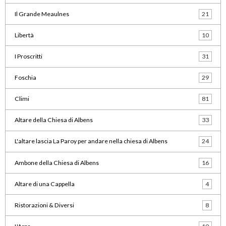
Il Grande Meaulnes
21
Libertà
10
I Proscritti
31
Foschia
29
Climi
81
Altare della Chiesa di Albens
33
L'altare lascia La Paroy per andare nella chiesa di Albens
24
Ambone della Chiesa di Albens
16
Altare di una Cappella
4
Ristorazioni & Diversi
8