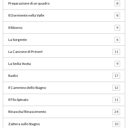
Preparazione di un quadro
8
Il Dormiente nella Valle
8
Il Ritorno
9
La Sorgente
6
La Canzone di Prévert
11
La Sedia Vuota
9
Radici
17
Il Cammino dello Stagno
12
Il Filo Spinato
11
Rinascita/Rinascimento
24
Zattera sullo Stagno
10