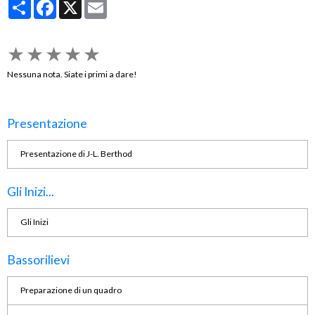
Partager
Facebook
X
Email
★
★
★
★
★
Nessuna nota. Siate i primi a dare!
Presentazione
Presentazione di J-L. Berthod
Gli Inizi...
Gli Inizi
Bassorilievi
Preparazione di un quadro