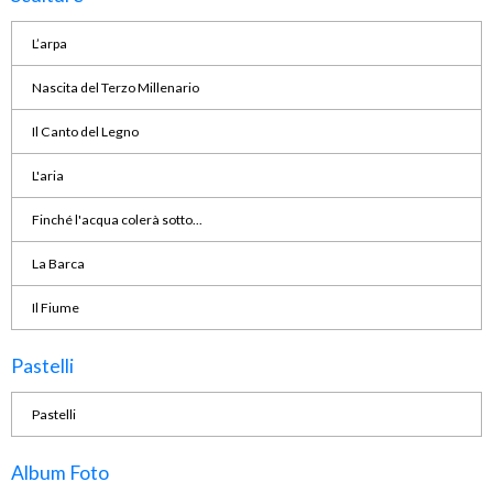
L’arpa
Nascita del Terzo Millenario
Il Canto del Legno
L'aria
Finché l'acqua colerà sotto...
La Barca
Il Fiume
Pastelli
Pastelli
Album Foto