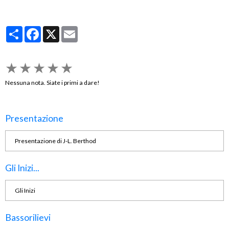
Partager
Facebook
X
Email
★
★
★
★
★
Nessuna nota. Siate i primi a dare!
Presentazione
Presentazione di J-L. Berthod
Gli Inizi...
Gli Inizi
Bassorilievi