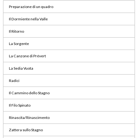
Preparazione di un quadro
Il Dormiente nella Valle
Il Ritorno
La Sorgente
La Canzone di Prévert
La Sedia Vuota
Radici
Il Cammino dello Stagno
Il Filo Spinato
Rinascita/Rinascimento
Zattera sullo Stagno