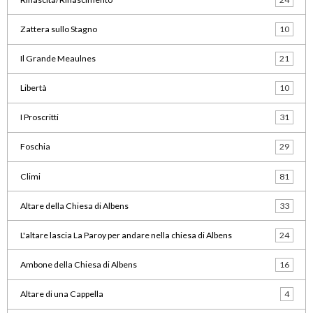
Zattera sullo Stagno
10
Il Grande Meaulnes
21
Libertà
10
I Proscritti
31
Foschia
29
Climi
81
Altare della Chiesa di Albens
33
L'altare lascia La Paroy per andare nella chiesa di Albens
24
Ambone della Chiesa di Albens
16
Altare di una Cappella
4