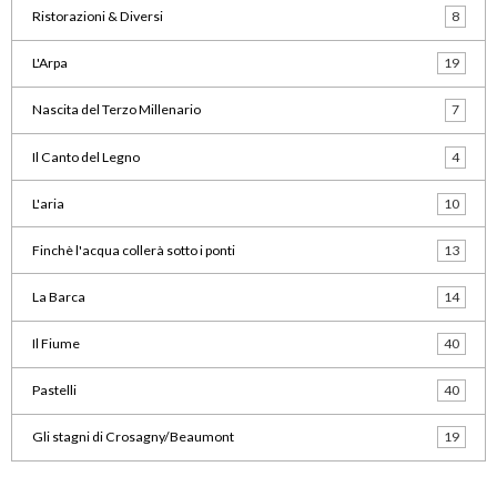
Ristorazioni & Diversi
8
L'Arpa
19
Nascita del Terzo Millenario
7
Il Canto del Legno
4
L'aria
10
Finchè l'acqua collerà sotto i ponti
13
La Barca
14
Il Fiume
40
Pastelli
40
Gli stagni di Crosagny/Beaumont
19