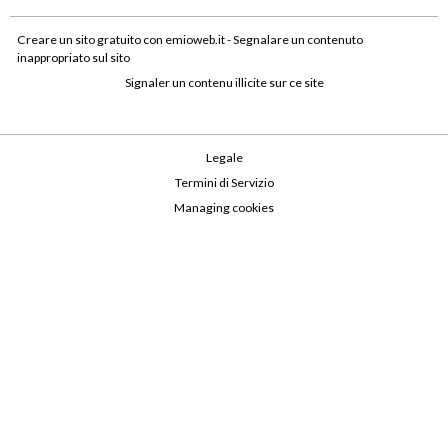
Creare un sito gratuito
con emioweb.it -
Segnalare un contenuto
inappropriato sul sito
Signaler un contenu illicite sur ce site
Legale
Termini di Servizio
Managing cookies