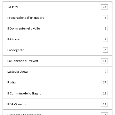
Gli Inizi
25
Preparazione di un quadro
8
Il Dormiente nella Valle
8
Il Ritorno
9
La Sorgente
6
La Canzone di Prévert
11
La Sedia Vuota
9
Radici
17
Il Cammino dello Stagno
12
Il Filo Spinato
11
Rinascita/Rinascimento
24