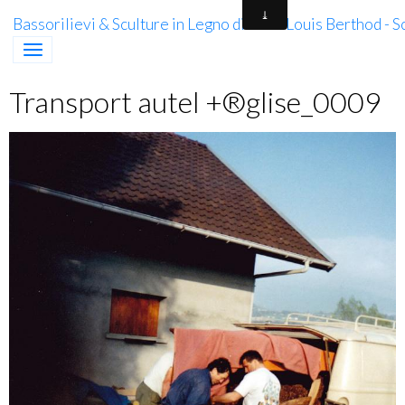
Bassorilievi & Sculture in Legno di Jean-Louis Berthod - 
Transport autel +®glise_0009