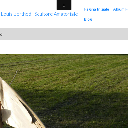
Pagina Iniziale
Album F
n-Louis Berthod - Scultore Amatoriale
Blog
a6