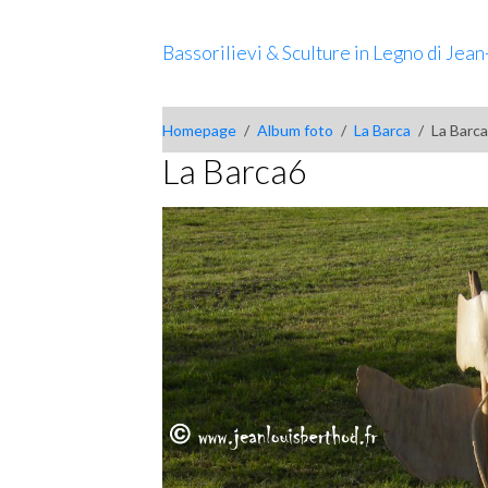
Bassorilievi & Sculture in Legno di Jea
Homepage
Album foto
La Barca
La Barc
La Barca6