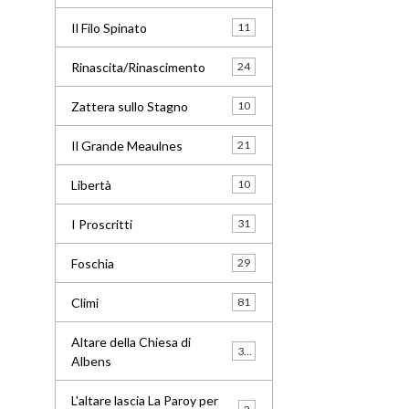
Il Filo Spinato
11
Rinascita/Rinascimento
24
Zattera sullo Stagno
10
Il Grande Meaulnes
21
Libertà
10
I Proscritti
31
Foschia
29
Climi
81
Altare della Chiesa di
33
Albens
L'altare lascia La Paroy per