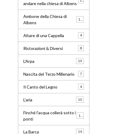
24
andare nella chiesa di Albens
Ambone della Chiesa di
16
Albens
Altare di una Cappella
4
Ristorazioni & Diversi
8
L'Arpa
19
Nascita del Terzo Millenario
7
Il Canto del Legno
4
L'aria
10
Finchè l'acqua collerà sotto i
13
ponti
La Barca
14