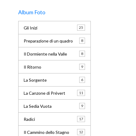
Album Foto
Gli Inizi
25
Preparazione di un quadro
8
Il Dormiente nella Valle
8
Il Ritorno
9
La Sorgente
6
La Canzone di Prévert
11
La Sedia Vuota
9
Radici
17
Il Cammino dello Stagno
12