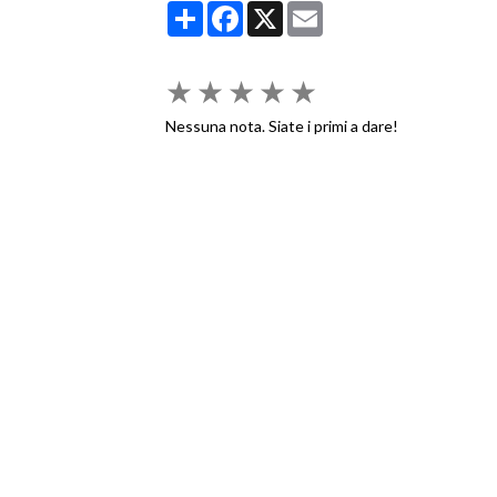
Partager
Facebook
X
Email
★
★
★
★
★
Nessuna nota. Siate i primi a dare!