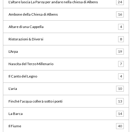
L'altare lascia La Paroy per andare nella chiesa di Albens
24
Ambone della Chiesa di Albens
16
Altare di una Cappella
4
Ristorazioni & Diversi
8
L'Arpa
19
Nascita del Terzo Millenario
7
Il Canto del Legno
4
L'aria
10
Finchè l'acqua collerà sotto i ponti
13
La Barca
14
Il Fiume
40