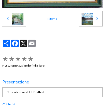
Ritorno
Partager
Facebook
X
Email
★
★
★
★
★
Nessuna nota. Siate i primi a dare!
Presentazione
Presentazione di J-L. Berthod
Gli Inizi...