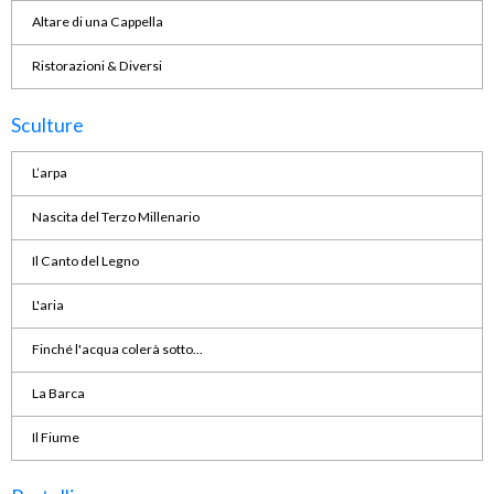
Altare di una Cappella
Ristorazioni & Diversi
Sculture
L’arpa
Nascita del Terzo Millenario
Il Canto del Legno
L'aria
Finché l'acqua colerà sotto...
La Barca
Il Fiume