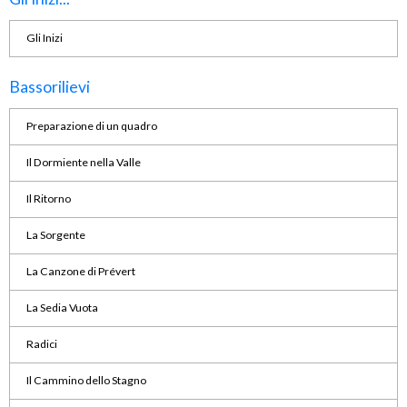
Gli Inizi
Bassorilievi
Preparazione di un quadro
Il Dormiente nella Valle
Il Ritorno
La Sorgente
La Canzone di Prévert
La Sedia Vuota
Radici
Il Cammino dello Stagno