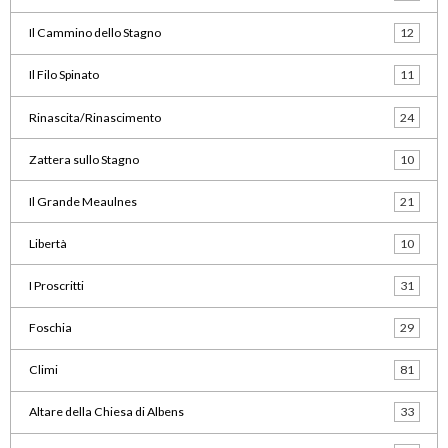
Il Cammino dello Stagno
12
Il Filo Spinato
11
Rinascita/Rinascimento
24
Zattera sullo Stagno
10
Il Grande Meaulnes
21
Libertà
10
I Proscritti
31
Foschia
29
Climi
81
Altare della Chiesa di Albens
33