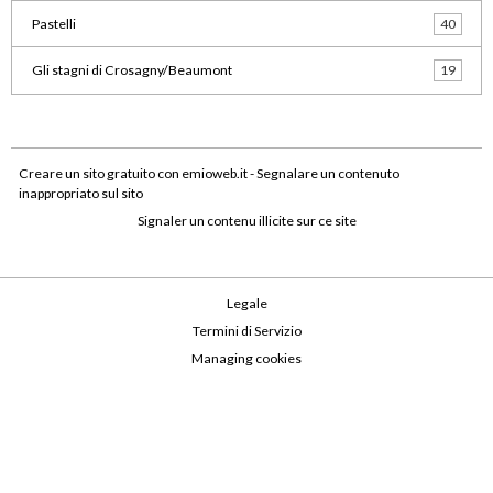
Pastelli
40
Gli stagni di Crosagny/Beaumont
19
Creare un sito gratuito
con emioweb.it -
Segnalare un contenuto
inappropriato sul sito
Signaler un contenu illicite sur ce site
Legale
Termini di Servizio
Managing cookies