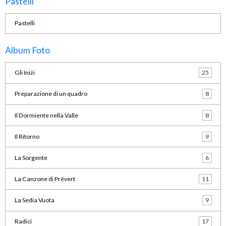
Pastelli
Pastelli
Album Foto
Gli Inizi
25
Preparazione di un quadro
8
Il Dormiente nella Valle
8
Il Ritorno
9
La Sorgente
6
La Canzone di Prévert
11
La Sedia Vuota
9
Radici
17