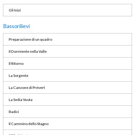
Gli Inizi
Bassorilievi
Preparazione di un quadro
Il Dormiente nella Valle
Il Ritorno
La Sorgente
La Canzone di Prévert
La Sedia Vuota
Radici
Il Cammino dello Stagno