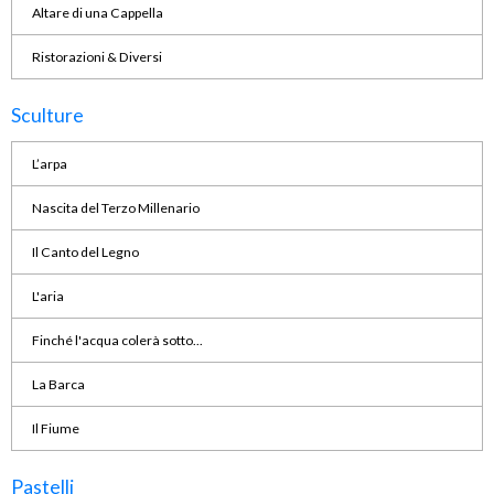
Altare di una Cappella
Ristorazioni & Diversi
Sculture
L’arpa
Nascita del Terzo Millenario
Il Canto del Legno
L'aria
Finché l'acqua colerà sotto...
La Barca
Il Fiume
Pastelli