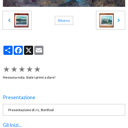
Ritorno
Partager
Facebook
X
Email
★
★
★
★
★
Nessuna nota. Siate i primi a dare!
Presentazione
Presentazione di J-L. Berthod
Gli Inizi...