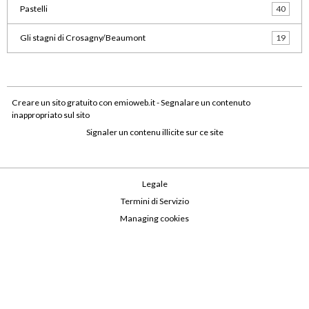
Pastelli
40
Gli stagni di Crosagny/Beaumont
19
Creare un sito gratuito
con emioweb.it -
Segnalare un contenuto
inappropriato sul sito
Signaler un contenu illicite sur ce site
Legale
Termini di Servizio
Managing cookies