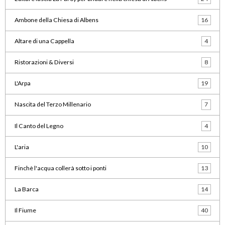
Ambone della Chiesa di Albens
16
Altare di una Cappella
4
Ristorazioni & Diversi
8
L'Arpa
19
Nascita del Terzo Millenario
7
Il Canto del Legno
4
L'aria
10
Finchè l'acqua collerà sotto i ponti
13
La Barca
14
Il Fiume
40