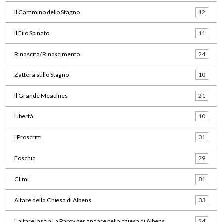
Il Cammino dello Stagno
12
Il Filo Spinato
11
Rinascita/Rinascimento
24
Zattera sullo Stagno
10
Il Grande Meaulnes
21
Libertà
10
I Proscritti
31
Foschia
29
Climi
81
Altare della Chiesa di Albens
33
L'altare lascia La Paroy per andare nella chiesa di Albens
24