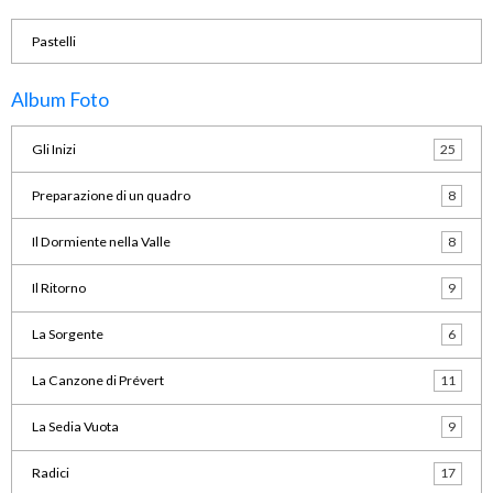
Pastelli
Album Foto
Gli Inizi
25
Preparazione di un quadro
8
Il Dormiente nella Valle
8
Il Ritorno
9
La Sorgente
6
La Canzone di Prévert
11
La Sedia Vuota
9
Radici
17