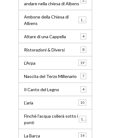
24
andare nella chiesa di Albens
Ambone della Chiesa di
16
Albens
Altare di una Cappella
4
Ristorazioni & Diversi
8
L'Arpa
19
Nascita del Terzo Millenario
7
Il Canto del Legno
4
L'aria
10
Finchè l'acqua collerà sotto i
13
ponti
La Barca
14