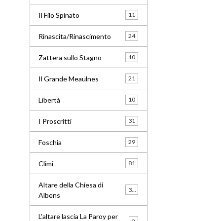
Il Filo Spinato
11
Rinascita/Rinascimento
24
Zattera sullo Stagno
10
Il Grande Meaulnes
21
Libertà
10
I Proscritti
31
Foschia
29
Climi
81
Altare della Chiesa di
33
Albens
L'altare lascia La Paroy per