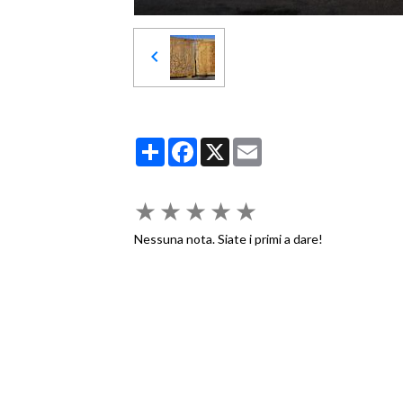
Partager
Facebook
X
Email
★
★
★
★
★
Nessuna nota. Siate i primi a dare!