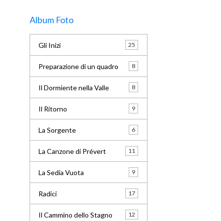
Album Foto
Gli Inizi
25
Preparazione di un quadro
8
Il Dormiente nella Valle
8
Il Ritorno
9
La Sorgente
6
La Canzone di Prévert
11
La Sedia Vuota
9
Radici
17
Il Cammino dello Stagno
12