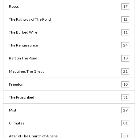
Roots
17
The Pathway of The Pond
12
The Barbed Wire
11
The Renaissance
24
Raft on The Pond
10
Meaulnes The Great
21
Freedom
10
The Proscribed
31
Mist
29
Climates
81
Altar of The Church of Albens
33