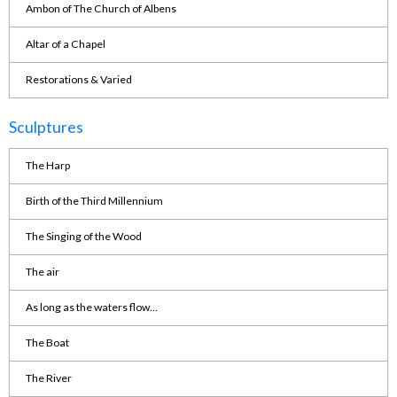
Ambon of The Church of Albens
Altar of a Chapel
Restorations & Varied
Sculptures
The Harp
Birth of the Third Millennium
The Singing of the Wood
The air
As long as the waters flow...
The Boat
The River