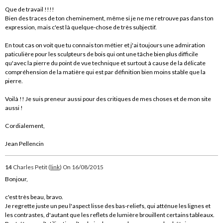
Que de travail !!!!
Bien des traces de ton cheminement, même si je ne me retrouve pas dans ton
expression, mais c'est là quelque-chose de très subjectif.
En tout cas on voit que tu connais ton métier et j'ai toujours une admiration
paticulière pour les sculpteurs de bois qui ont une tâche bien plus difficile
qu'avec la pierre du point de vue technique et surtout à cause de la délicate
compréhension de la matière qui est par définition bien moins stable que la
pierre.
Voilà !! Je suis preneur aussi pour des critiques de mes choses et de mon site
aussi !
Cordialement,
Jean Pellencin
14
Charles Petit (
link
)
On 16/08/2015
Bonjour,
c'est très beau, bravo.
Je regrette juste un peu l'aspect lisse des bas-reliefs, qui atténue les lignes et
les contrastes, d'autant que les reflets de lumière brouillent certains tableaux.