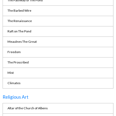
The Pathway of The Pond
The Barbed Wire
The Renaissance
Raft on The Pond
Meaulnes The Great
Freedom
The Proscribed
Mist
Climates
Religious Art
Altar of the Church of Albens