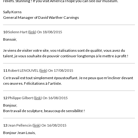
reliefs. Stunning ! If you visit America I hope you can see our museum.
Sally Korns
General Manager of David Warther Carvings
10
Solenn Hart (
link
)
On 18/08/2015
Bonsoir,
Je viens de visiter votre site, vos réalisations sont de qualité, vous avez du
talent, je vous souhaite de pouvoir continuer longtemps à le mettre à profit !
11
Robert LENOUVEL (
link
)
On 17/08/2015
Ce travail est tout simplement époustouflant. Je ne peux que m'incliner devant
ces œuvres. Félicitations à l'artiste.
12
Philippe Gilbert (
link
)
On 16/08/2015
Bonjour,
Bon travail de sculpture, beaucoup de sensibilité !
13
Jean Pellencin (
link
)
On 16/08/2015
Bonjour Jean Louis,