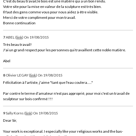
C'est du beau travail,le bois est une matière qui a un bon rendu.
Votre site pour la mise en valeur de la sculpture est très bien.
Il faut des gens comme vous pour nous aidez à être visible.
Merci de votre compliment pour mon travail.
Bonne continuation
7
ABEL (
link
)
On 19/08/2015
Très beau travail!
J'ai un grand respect pour les personnes qui travaillent cette noble matière.
Abel
8
Olivier LEGAY (
link
)
On 19/08/2015
Félicitation à l'artiste, j'aime "tant que l'eau coulera....."
Par contre le terme d'amateur n'est pas approprié, pour moi c'est un travail de
sculpteur sur bois confirmé !!!
9
Sally Korns (
link
)
On 19/08/2015
Dear Sir,
Your work is exceptional. I especially like your religious works and the bas-