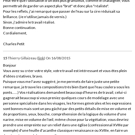
Peut-être que l'utilisation d'un bois plus granuleux, comme le châtaigner, vous
permettrait de garder un aspect plus "brut" et donc plus "réaliste".
Pour les reflets, j'ai remarqué que passer de l'eau sur la cire réduisait sa
brillance. (Je n'utilise jamais de vernis.)
Sinon, j'admire le travail réalisé.
Bonne continuation.
Cordialement,
Charles Petit
15
Thierry Gillaizeau (
link
)
On 16/08/2015
Bonjour
Vous avez su créer votre style, votre travail est intéressant et vous êtes plein
d'idées créatives, bravo.
Puisque vous me l'avez suggéré, je me permets de faire juste une petite
remarque, je trouve les compositions très bien (tant que l'eau coulera sous les
ponts......) Vos réalisations demandent beaucoup d'heures de travail, celui-ci
gagnerait beaucoup si vous preniez quelques cours de modelage avec une
personne spécialisée dans les visages, les formes générales et les expressions
sont bonnes mais sont un peu gâché par des petits détails de mise en volume et
de proportions, yeux, bouche, compréhension de la logique du volume d'une
narine, mise en volume de l’œil, même chose pour la végétation, vous devriez
prendre une empreinte sur un relief dans une église (confessionnal XVIIIe par
exemple) d'une feuille d'acanthe classique renaissance ou XVIIIe, en faire un