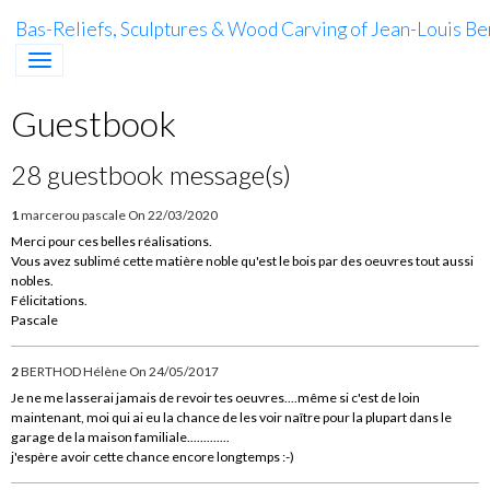
Bas-Reliefs, Sculptures & Wood Carving of Jean-Louis Be
Guestbook
28 guestbook message(s)
1
marcerou pascale
On 22/03/2020
Merci pour ces belles réalisations.
Vous avez sublimé cette matière noble qu'est le bois par des oeuvres tout aussi
nobles.
Félicitations.
Pascale
2
BERTHOD Hélène
On 24/05/2017
Je ne me lasserai jamais de revoir tes oeuvres....même si c'est de loin
maintenant, moi qui ai eu la chance de les voir naître pour la plupart dans le
garage de la maison familiale.............
j'espère avoir cette chance encore longtemps :-)