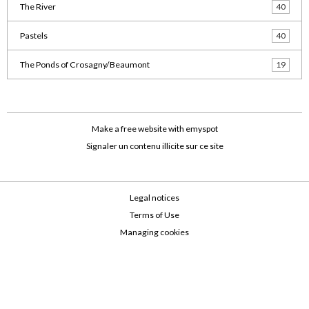
The River
40
Pastels
40
The Ponds of Crosagny/Beaumont
19
Make a free website
with emyspot
Signaler un contenu illicite sur ce site
Legal notices
Terms of Use
Managing cookies