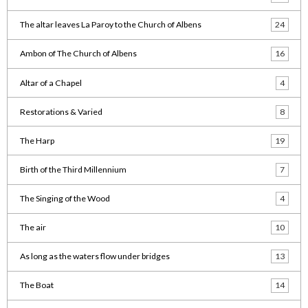
The altar leaves La Paroy to the Church of Albens
24
Ambon of The Church of Albens
16
Altar of a Chapel
4
Restorations & Varied
8
The Harp
19
Birth of the Third Millennium
7
The Singing of the Wood
4
The air
10
As long as the waters flow under bridges
13
The Boat
14