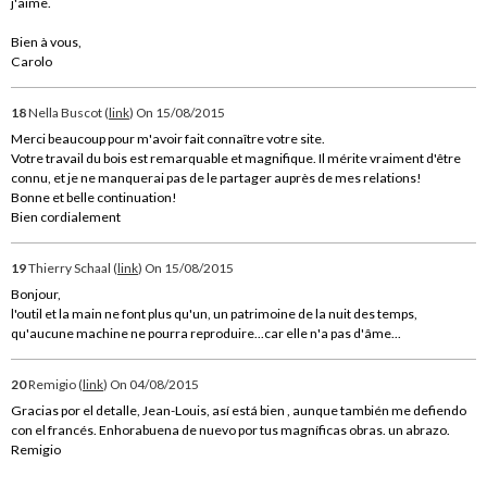
j'aime.
Bien à vous,
Carolo
18
Nella Buscot (
link
)
On 15/08/2015
Merci beaucoup pour m'avoir fait connaître votre site.
Votre travail du bois est remarquable et magnifique. Il mérite vraiment d'être
connu, et je ne manquerai pas de le partager auprès de mes relations!
Bonne et belle continuation!
Bien cordialement
19
Thierry Schaal (
link
)
On 15/08/2015
Bonjour,
l'outil et la main ne font plus qu'un, un patrimoine de la nuit des temps,
qu'aucune machine ne pourra reproduire...car elle n'a pas d'âme...
20
Remigio (
link
)
On 04/08/2015
Gracias por el detalle, Jean-Louis, así está bien , aunque también me defiendo
con el francés. Enhorabuena de nuevo por tus magníficas obras. un abrazo.
Remigio