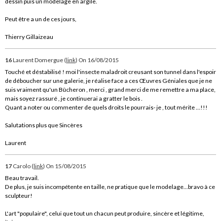
dessin puis un modelage en argile.
Peut être a un de ces jours,
Thierry Gillaizeau
16
Laurent Domergue (
link
)
On 16/08/2015
Touché et déstabilisé ! moi l'insecte maladroit creusant son tunnel dans l'espoir
de déboucher sur une galerie, je réalise face a ces Œuvres Géniales que je ne
suis vraiment qu'un Bûcheron , merci , grand merci de me remettre a ma place,
mais soyez rassuré , je continuerai a gratter le bois .
Quant a noter ou commenter de quels droits le pourrais- je , tout mérite ...!!!
Salutations plus que Sincères
Laurent
17
Carolo (
link
)
On 15/08/2015
Beau travail.
De plus, je suis incompétente en taille, ne pratique que le modelage...bravo à ce
sculpteur!
L'art "populaire", celui que tout un chacun peut produire, sincère et légitime,