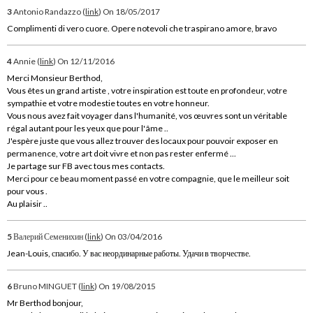
3
Antonio Randazzo (
link
)
On 18/05/2017
Complimenti di vero cuore. Opere notevoli che traspirano amore, bravo
4
Annie (
link
)
On 12/11/2016
Merci Monsieur Berthod,
Vous êtes un grand artiste , votre inspiration est toute en profondeur, votre
sympathie et votre modestie toutes en votre honneur.
Vous nous avez fait voyager dans l'humanité, vos œuvres sont un véritable
régal autant pour les yeux que pour l'âme ..
J'espère juste que vous allez trouver des locaux pour pouvoir exposer en
permanence, votre art doit vivre et non pas rester enfermé ...
Je partage sur FB avec tous mes contacts.
Merci pour ce beau moment passé en votre compagnie, que le meilleur soit
pour vous .
Au plaisir ..
5
Валерий Семенихин (
link
)
On 03/04/2016
Jean-Louis, спасибо. У вас неординарные работы. Удачи в творчестве.
6
Bruno MINGUET (
link
)
On 19/08/2015
Mr Berthod bonjour,